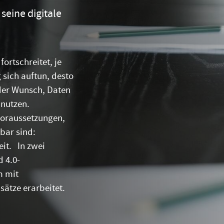
seine digitale
fortschreitet, je
sich auftun, desto
der Wunsch, Daten
 nutzen.
Voraussetzungen,
bar sind:
eit. In zwei
 4.0-
m mit
ätze erarbeitet.